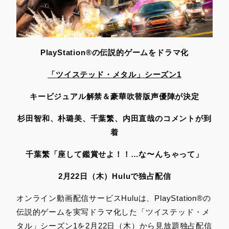
PlayStation
®
の伝説的ゲームをドラマ化
「ツイステッド・メタル」シーズン1
キービジュアル解禁＆豪華吹替版声優陣が決定
杉田智和、朴璐美、千葉繁、内田直哉のコメントが到
着
千葉繁「座して鑑賞せよ！！…な〜んちゃって」
2
月22日（木）Huluで独占配信
オンライン動画配信サービスHuluは、PlayStation®の
伝説的ゲームを実写ドラマ化した「ツイステッド・メ
タル」シーズン1を2月22日（木）から見放題独占配信