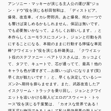
アンソニー・マッキーが演じる主人公の運び屋“ジョ
ン・ドウ”役を演じる杉田智和は、「ディストピア。
爆発。改造車。イカレ野郎共。あと爆発。何か一つで
も響けば楽しめるかもしれません。保証は無いです。
でも必要無いかなって。よろしくお願いします。」と
本作らしくユーモラスにコメント。ジョンと行動を共
にすることになる、本能のままに行動する獰猛な車泥
棒“クワイエット”役を演じる朴璐美は、「クワイエッ
ト役のステファニー・ベアトリスさんは、カッコよく
て、タフで、キュートで、芯が通ってて、最高！他の
キャラも色が濃すぎて…お腹いっぱいになります(笑)
早く次が観たいです！」と、早くも決定しているシー
ズン2へ期待を膨らませます。また、武器改造したア
イスクリーム・トラックを乗り回し、ジョンとクワイ
エットを追いかける殺人ピエロの“スウィート・トゥ
ース”役を演じる千葉繁は、「カオスな世界である！
理不尽な物語である！そして私は最強最悪の殺人ピエ