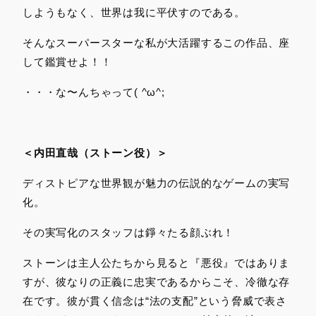
しようもなく、世界は我に平伏すのである。
そんなスーパースターな私が大活躍するこの作品、座
して鑑賞せよ！！
・・・な〜んちゃって( ^ω^;
＜内田直哉（ストーン役）＞
ディストピアな世界観が魅力の伝説的なゲームの実写
化。
その実写化のスタッフは錚々たる顔ぶれ！
ストーンは主人公たちから見ると『悪役』ではありま
すが、彼なりの正義に忠実であるからこそ、冷徹な存
在です。彼が貫く信念は“法の支配”という脅威で表さ