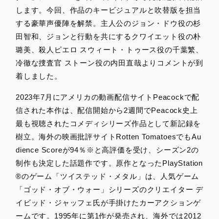
します。今回、作品のキービジュアルと吹替版を担当
する豪華声優陣を解禁。主人公のジョン・ドウ役の杉
田智和、ジョンと行動を共にするクワイエット役の朴
璐美、殺人ピエロ スウィート・トゥース役の千葉繁、
冷徹な捜査官 ストーン役の内田直哉よりコメントが到
着しました。
2023年7月にアメリカの動画配信サイトPeacockで配
信された本作は、配信開始から2週間でPeacock史上
最も視聴されたコメディシリーズ作品として新記録を
樹立。海外の映画批評サイトRotten TomatoesでもAu
dience Scoreが94％※と高評価を受け、シーズン2の
制作も決定した話題作です。原作となったPlayStation
®のゲーム「ツイステッド・メタル」は、人気ゲーム
「ゴッド・オブ・ウォー」シリーズのクリエイター デ
イビッド・ジャッフェ氏が手掛けたカーアクションゲ
ームです。1995年に第1作が発売され、海外では2012