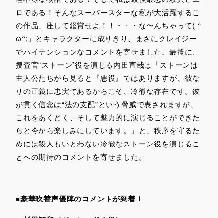
ロである！そんなスーパースターな私が大活躍するこ
の作品、座して鑑賞せよ！！・・・な〜んちゃって( ^
ω^;」とキャラクターに成りきり、まさにクレイジー
でハイテンションなコメントを寄せました。最後に、
捜査官“ストーン”役を演じる内田直哉は「ストーンは
主人公たちから見ると『悪役』ではありますが、彼な
りの正義に忠実であるからこそ、冷徹な存在です。彼
が貫く信念は“法の支配”という脅威で表されますが、
これをあくどく、そして魅力的に演じることができた
らと今から楽しみにしています。」と、秩序を守るた
めには殺人もいとわない冷徹なストーン役を演じるこ
とへの期待のコメントを寄せました。
■豪華吹替声優陣のコメントが到着！