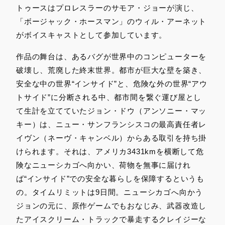
トゥースはプロレスラーのサモア・ジョーが演じ、
「ボージャック・ホースマン」のウィル・アーネット
がボイスキャストとして参加しています。
作品の舞台は、あるバグが世界中のコンピューターを
破壊し、荒廃した終末世界。都市が巨大な壁を築き、
安全な中の世界“インサイド”と、危険な外の世界“アウ
トサイド”に分断される中、都市間を繋ぐ運び屋とし
て生計を立てていたジョン・ドウ（アンソニー・マッ
キー）は、ニュー・サンフランシスコの最高責任者レ
イヴン（ネーヴ・キャンベル）からある取引を持ち掛
けられます。それは、アメリカ3431kmを横断して危
険なニューシカゴへ向かい、荷物を無事に届けれ
ば“インサイド”での安全な暮らしを保障するというも
の。タイムリミットは9日間。ニューシカゴへ向かう
ジョンの元に、原作ゲームでもおなじみ、武器改造し
たアイスクリーム・トラックで暴走するクレイジーな