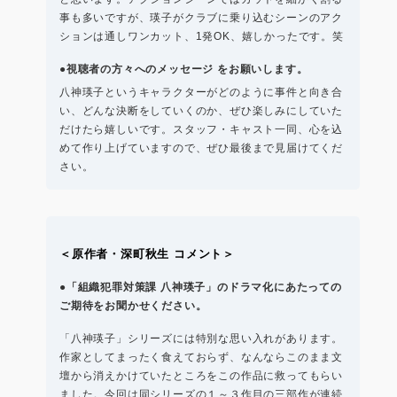
事も多いですが、瑛子がクラブに乗り込むシーンのアク
ションは通しワンカット、1発OK、嬉しかったです。笑
●視聴者の⽅々へのメッセージ をお願いします。
八神瑛子というキャラクターがどのように事件と向き合
い、どんな決断をしていくのか、ぜひ楽しみにしていた
だけたら嬉しいです。スタッフ・キャスト一同、心を込
めて作り上げていますので、ぜひ最後まで見届けてくだ
さい。
＜原作者・深町秋生 コメント＞
●「組織犯罪対策課 八神瑛子」のドラマ化にあたっての
ご期待をお聞かせください。
「八神瑛子」シリーズには特別な思い入れがあります。
作家としてまったく食えておらず、なんならこのまま文
壇から消えかけていたところをこの作品に救ってもらい
ました。今回は同シリーズの１～３作目の三部作が連続