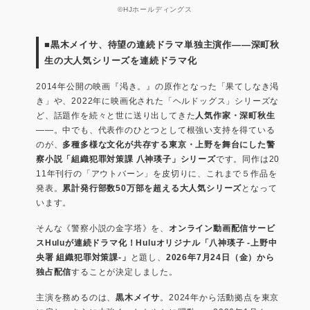
©HJホールディングス
■黒木メイサ、待望の連続ドラマ単独主演作――深町秋
生の大人気シリーズを連続ドラマ化
2014年公開の映画『渇き。』の原作となった「果てしなき渇
き」や、2022年に映画化された「ヘルドッグス」シリーズな
ど、話題作を続々と世に送り出してきた
人気作家・深町秋生
――。中でも、代表作のひとつとして根強い支持を得ている
のが、
多種多様な文化が共存する東京・上野を舞台にした警
察小説「組織犯罪対策課 八神瑛子」シリーズ
です。同作は20
11年刊行の「アウトバーン」を皮切りに、これまで５作品を
発表。
累計発行部数50万部を超える大人気シリーズ
となって
います。
そんな《警察小説の金字塔》を、
オンライン動画配信サービ
スHuluが連続ドラマ化！Huluオリジナル「八神瑛子 -上野中
央署 組織犯罪対策課-」
と題し、
2026年7月24日（金）から
独占配信
することが決定しました。
主演を務めるのは、
黒木メイサ
。2024年から活動拠点を東京