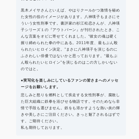
黒木メイサさんといえば、やはりクールかつ激情を秘め
た女性の役のイメージがあります。八神瑛子もまさにそ
ういう女性刑事です。書評家の杉江松恋さんが、八神瑛
子シリーズ１の『アウトバーン』が刊行されたとき、こ
んな言葉をオビに寄せてくれました。“彼女の魂は硬く
握り締められた拳の中にある。2011年度、最もぶん殴
られたいヒロイン決定。”まさに八神瑛子を演じるのに
ふさわしい俳優ではないかと思っております。“最もぶ
ん殴られたいヒロイン”を演じるのはこの方しかいない
のではと。
●実写化を楽しみにしているファンの皆さまへのメッセ
ージをお願いします。
悲しみと怒りを燃料として疾走する女性刑事が、腐敗し
た巨大組織に鉄拳を浴びせる物語です。そのためなら非
情で手段も選びません。鉄をも溶かすような熱い炎の輝
きや美しさにご注目ください。きっと魅了されるはずで
す。ご期待ください。
私も期待しております。