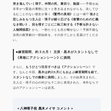
突き進んでいく瑛子。仲間の死、裏切り、陰謀
――予期せぬ
非常かつ緊急の事態に次々と巻き込まれながらも、決してひ
るむことのない彼女が暴く
《驚愕の真相》
とは一体!?
強さと
悲しみをもつ主人公・瑛子が繰り広げる《復讐のための仁義
なき戦い》、回を増すごとに二転三転する《予断を許さない
人物関係図》
から、一秒たりとも目が離せない！予測不能な
決死の復讐劇の一部始終を、その目でしかと見届けてくださ
い。
■練習期間、約３カ月！ 主演・黒木がスタントなしで
《果敢にアクションシーン》に挑戦
さらに、
もうひとつ注目すべきは《アクションシーン
》で
す。なんと今回、
黒木は約3カ月にもおよぶ練習期間を経て、
スタントなしでの撮影に挑戦
しました。その結果生まれた、
主人公・瑛子の心の叫びも十二分に表現された、本作ならで
はのアクションシーンは必見。
＜八神瑛子役 黒木メイサ コメント＞