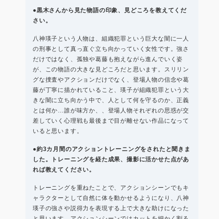
●黒木さんから見た物語の印象、見どころを教えてくだ
さい。
八神瑛子という人物は、組織犯罪という巨大な闇に一人
の刑事として真っ直ぐ立ち向かっていく女性です。強さ
だけではなく、孤独や葛藤も抱えながら進んでいく姿
が、この物語の大きな見どころだと思います。スリリン
グな捜査やアクションだけでなく、登場人物の信念や葛
藤が丁寧に描かれていること、瑛子が組織犯罪という大
きな闇に立ち向かう中で、人として何を守るのか、正義
とは何か…誰が味方か、、登場人物それぞれの思惑が交
差していく心理戦も最後まで目が離せない作品になって
いると思います。
●約3カ月間のアクショントレーニングをされたと聞きま
した。トレーニングを経た成果、撮影に活かせた点があ
れば教えてください。
トレーニングを重ねたことで、アクションシーンでもキ
ャラクターとして自然に体を動かせるようになり、八神
瑛子の強さや説得力を表現する上で大きな助けになった
と思います。アクションシーンではカットを細かく割る