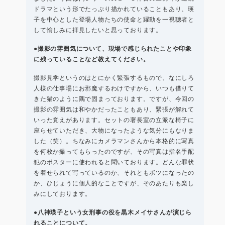
ドラマという形でたっぷり描かれていることもあり、瑛
子を中心とした登場人物たちの使命と躍動を一視聴者と
して愉しみに拝見したいと思っております。
●撮影の雰囲気について、現場で感じられたことや印象
に残っていることなど教えてください。
撮影見学というのはとにかく緊張するもので、なにしろ
人様の仕事場にお邪魔するわけですから、いつも借りて
きた猫のように隅で固まっております。ですが、今回の
撮影の雰囲気は和やかだったこともあり、緊張が解れて
いった覚えがあります。セットの署長室の立派な椅子に
座らせていただき、大物になったような気分にもなりま
した（笑）。ちなみにカメラマンさんから本格的に写真
を何枚か撮ってもらったのですが、その写真は指名手配
犯のポスターに使われると聞いております。どんな罪状
を着せられて写っているのか、それともボツになったの
か、ひじょうに個人的なことですが、そのあたりも楽し
みにしております。
●八神瑛子という女刑事の役を黒木メイサさんが演じら
れることについて。