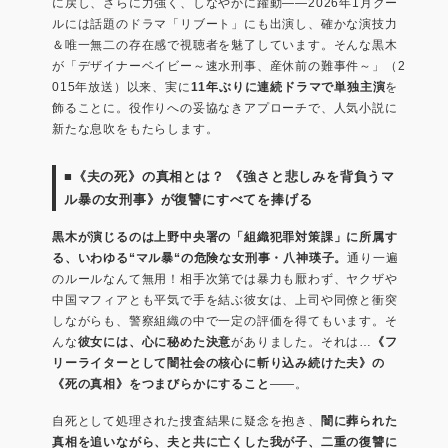
に戻し、さらに力強く、しなやかに躍動――2026年1月クー
ルには話題のドラマ「リブート」にも出演し、確かな演技力
＆唯一無二の存在感で視聴者を魅了しています。そんな黒木
が「デザイナーベイビー～速水刑事、産休前の難事件～」（2
015年放送）以来、実に
11年ぶりに連続ドラマで単独主演
を
飾ることに。役作りへの妥協なきアプローチで、人気小説に
新たな息吹をもたらします。
■《夫の死》の真相とは？ 《強さと悲しみを背負うマ
ル暴の女刑事》が復讐にすべてを捧げる
黒木が演じるのは上野中央署の「組織犯罪対策課」に所属す
る、いわゆる“マル暴“の危険な女刑事・八神瑛子。
通り一遍
のルールなんて無用！相手次第では暴力も厭わず、ヤクザや
中国マフィアとも平気で手を結ぶ彼女は、上司や同僚と衝突
しながらも、警察組織の中で一定の評価を得てもいます。そ
んな
彼女には、心に秘めた決意
がありました。それは…
《フ
リーライターとして闇社会の核心に斬り込み続けた夫》の
《死の真相》をつまびらかにすること
――。
自死として処理された捜査結果に疑念を抱き、
闇に葬られた
真相を追いながら、夫と共に亡くした我が子、二重の復讐に