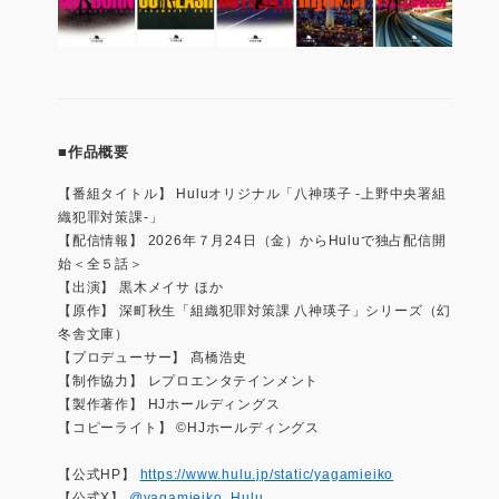
■作品概要
【番組タイトル】 Huluオリジナル「八神瑛子 -上野中央署組
織犯罪対策課-」
【配信情報】 2026年７月24日（金）からHuluで独占配信開
始＜全５話＞
【出演】 黒木メイサ ほか
【原作】 深町秋生「組織犯罪対策課 八神瑛子」シリーズ（幻
冬舎文庫）
【プロデューサー】 髙橋浩史
【制作協力】 レプロエンタテインメント
【製作著作】 HJホールディングス
【コピーライト】 ©︎HJホールディングス
【公式HP】
https://www.hulu.jp/static/yagamieiko
【公式X】
@yagamieiko_Hulu