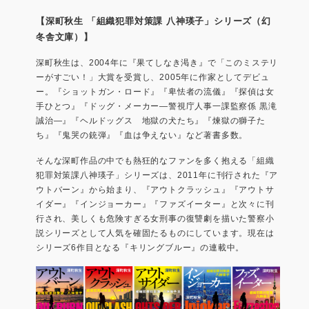
【深町秋生 「組織犯罪対策課 八神瑛子」シリーズ（幻
冬舎文庫）】
深町秋生は、2004年に『果てしなき渇き』で「このミステリ
ーがすごい！」大賞を受賞し、2005年に作家としてデビュ
ー。『ショットガン・ロード』『卑怯者の流儀』『探偵は女
手ひとつ』『ドッグ・メーカー―警視庁人事一課監察係 黒滝
誠治―』『ヘルドッグス 地獄の犬たち』『煉獄の獅子た
ち』『鬼哭の銃弾』『血は争えない』など著書多数。
そんな深町作品の中でも熱狂的なファンを多く抱える「組織
犯罪対策課八神瑛子」シリーズは、2011年に刊行された『ア
ウトバーン』から始まり、『アウトクラッシュ』『アウトサ
イダー』『インジョーカー』『ファズイーター』と次々に刊
行され、美しくも危険すぎる女刑事の復讐劇を描いた警察小
説シリーズとして人気を確固たるものにしています。現在は
シリーズ6作目となる『キリングブルー』の連載中。