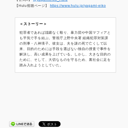
【Hulu視聴ページ】
https://www.hulu.jp/yagami-eiko
＜ストーリー＞
犯罪者であれば躊躇なく殴り、暴力団や中国マフィアと
も平気で手を結ぶ。警視庁上野中央署 組織犯罪対策課
の刑事・八神瑛子。彼女は、夫を謎の死で亡くして以
来、目的のためには手段を選ばない独自の捜査で事件を
解決し、高い成果を上げている。しかし、大きな目的の
ために、そして、大切なものを守るため、裏社会に足を
踏み入れようとしていた。