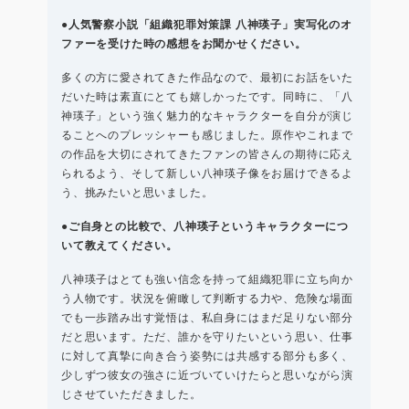
●人気警察小説「組織犯罪対策課 八神瑛子」実写化のオ
ファーを受けた時の感想をお聞かせください。
多くの方に愛されてきた作品なので、最初にお話をいた
だいた時は素直にとても嬉しかったです。同時に、「八
神瑛子」という強く魅力的なキャラクターを自分が演じ
ることへのプレッシャーも感じました。原作やこれまで
の作品を大切にされてきたファンの皆さんの期待に応え
られるよう、そして新しい八神瑛子像をお届けできるよ
う、挑みたいと思いました。
●ご自身との比較で、八神瑛子というキャラクターにつ
いて教えてください。
八神瑛子はとても強い信念を持って組織犯罪に立ち向か
う人物です。状況を俯瞰して判断する力や、危険な場面
でも一歩踏み出す覚悟は、私自身にはまだ足りない部分
だと思います。ただ、誰かを守りたいという思い、仕事
に対して真摯に向き合う姿勢には共感する部分も多く、
少しずつ彼女の強さに近づいていけたらと思いながら演
じさせていただきました。