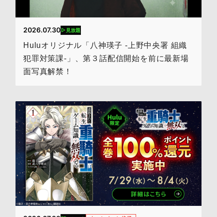
2026.07.30
見放題
Huluオリジナル「八神瑛子 -上野中央署 組織
犯罪対策課-」、第３話配信開始を前に最新場
面写真解禁！