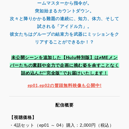
ームマスターから指令が。
突如始まるカウントダウン。
次々と降りかかる難題の連続に、知力、体力、そして
試される「アイドル力」。
彼女たちはグループの結束力を武器にミッションをク
リアすることができるか！？
未公開シーンを追加した【Hulu特別版】は≠MEメン
バーたちの素顔や全力で企画に挑む姿を余すことなく
詰め込んだ“完全版”でお届けいたします！
ep01,ep02の冒頭無料映像も公開中!
配信概要
【視聴価格】
・4話セット（ep01 ～ 04）購入：2,000円（税込）