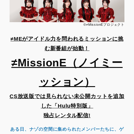
©≠MissionEプロジェクト
≠MEがアイドル力を問われるミッションに挑
む新番組が始動！
≠MissionE（ノイミー
ッション）
CS放送版では見られない未公開カットを追加
した「Hulu特別版」
独占レンタル配信!
ある日、ナゾの空間に集められたメンバーたちに、ゲ