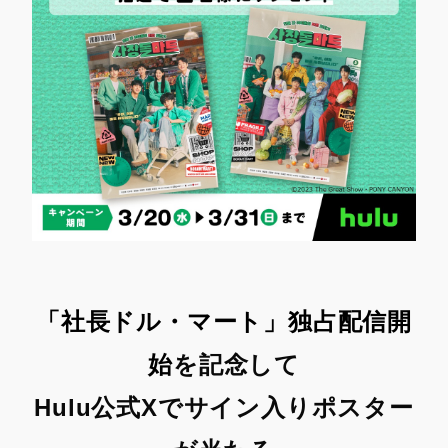
「社長ドル・マート」独占
配信開
始
を記念して
Hulu公式Xで
サイン入りポスター