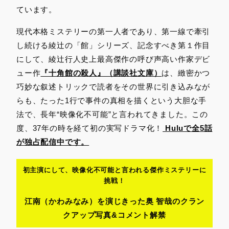
ています。
現代本格ミステリーの第一人者であり、第一線で牽引
し続ける綾辻の「館」シリーズ、記念すべき第１作目
にして、綾辻行人史上最高傑作の呼び声高い作家デビ
ュー作
『十角館の殺人』（講談社文庫）
は、緻密かつ
巧妙な叙述トリックで読者をその世界に引き込みなが
らも、たった1行で事件の真相を描くという大胆な手
法で、長年“映像化不可能”と言われてきました。この
度、37年の時を経て初の実写ドラマ化！
Huluで全5話
が独占配信中です。
初主演にして、映像化不可能と言われる傑作ミステリーに
挑戦！
江南
（かわみなみ）
を演じきった奥 智哉のクラン
クアップ写真&コメント解禁