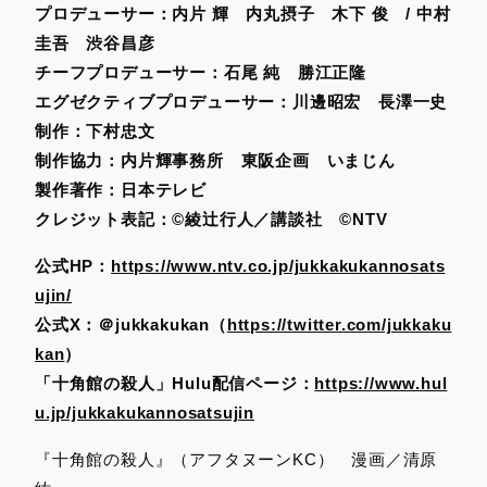
プロデューサー：内片 輝 内丸摂子 木下 俊 /
中村
圭吾
渋谷昌彦
チーフプロデューサー：石尾 純 勝江正隆
エグゼクティブプロデューサー：川邊昭宏 長澤一史
制作：下村忠文
制作協力：内片輝事務所 東阪企画 いまじん
製作著作：日本テレビ
クレジット表記：©綾辻行人／講談社 ©NTV
公式
HP
：
https://www.ntv.co.jp/jukkakukannosats
ujin/
公式
X
：
＠jukkakukan（
https://twitter.com/jukkaku
kan
）
「十角館の殺人」
Hulu
配信ページ
：
https://www.hul
u.jp/jukkakukannosatsujin
『十角館の殺人』（アフタヌーンKC） 漫画／清原