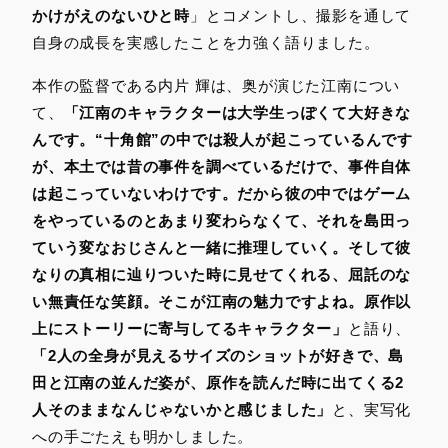
かけがえのないひと時
」とコメントし、撮影を通して
自身の成長を実感したことを力強く語りました。
本作の監督である内片 輝は、奥が演じた江南につい
て、
「江南のキャラクターは大学生っぽくて大好きな
んです。“十角館”の中では殺人が起こっているんです
が、本土では昔の事件を調べているだけで、事件自体
は起こっていないわけです。だから彼の中ではゲーム
をやっているのとあまり変わらなくて、それを島田っ
ていう変なおじさんと一緒に推理していく。そして彼
なりの真相に辿りついた時に見せてくれる、屈託のな
い無責任な笑顔。そこが江南の魅力ですよね。原作以
上にストーリーに寄与してるキャラクター」
と語り、
「2人の全身が見えるサイズのショットが好きで、島
田と江南の並んだ姿が、原作を読んだ時に出てくる2
人そのままなんじゃないかと感じました」
と、実写化
への手ごたえも明かしました。