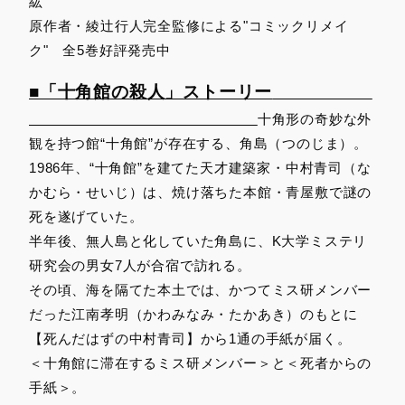
紘
原作者・綾辻行人完全監修による"コミックリメイ
ク" 全5巻好評発売中
■「十角館の殺人」ストーリー
十角形の奇妙な外
観を持つ館“十角館”が存在する、角島（つのじま）。
1986年、“十角館”を建てた天才建築家・中村青司（な
かむら・せいじ）は、焼け落ちた本館・青屋敷で謎の
死を遂げていた。
半年後、無人島と化していた角島に、K大学ミステリ
研究会の男女7人が合宿で訪れる。
その頃、海を隔てた本土では、かつてミス研メンバー
だった江南孝明（かわみなみ・たかあき）のもとに
【死んだはずの中村青司】から1通の手紙が届く。
＜十角館に滞在するミス研メンバー＞と＜死者からの
手紙＞。