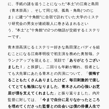
に、手紙の謎を追うことになった“本土”の江南と島田
（青木崇高）、そして同じ頃、孤島・角島(つのじ
ま）に建つ”十角館“に合宿で訪れていた大学のミステ
リ研究会の男女が連続殺人に巻き込まれるとい
う、”本土“と”十角館“の2つの物語が交錯するミステリ
ーです。
青木崇高演じるミステリー好きな島田潔とバディを組
むことになる江南孝明役で初主演を務めた奥智哉。ク
ランクアップを迎えると、笑顔で「
ありがとうござい
ました！
」と挨拶し、二回りも年齢が離れ、役者とし
ても大先輩にあたる青木との共演について、「
後悔す
ることもたくさんありましたけど、毎日刺激的で楽し
くてとても勉強になりました
。
青木さんの心強いお芝
居が僕を支えてくれました
」と振り返りました。内片
監督に対しては、「
今まで自分に足りなかったところ
を埋めてくださった監督との出会いは僕の俳優人生で