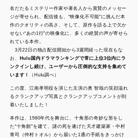
名だたるミステリー作家や著名人から賞賛のメッセー
ジが寄せられ、配信後も、“映像化不可能”に挑んだ本
作のクオリティの高さ、そして、原作を語る上で欠か
せない“あの1行”の映像化に、多くの絶賛の声が寄せら
れている本作。
3月22日の独占配信開始から3週間経った現在もな
お、
Hulu
国内ドラマランキングで常に上位3位内にラ
ンクインし続け、ユーザーから圧倒的な支持を集めて
います！
（Hulu調べ）
この度、江南孝明役を演じた主演の奥 智哉の笑顔溢れ
るクランクアップ写真とクランクアップコメントが到
着いたしました！
本作は、1980年代を舞台に、十角形の奇妙な形をし
た“十角館”を建て、謎の死を遂げた天才建築家・中村
青司（仲村トオル）から届いた1通の手紙をきっかけ