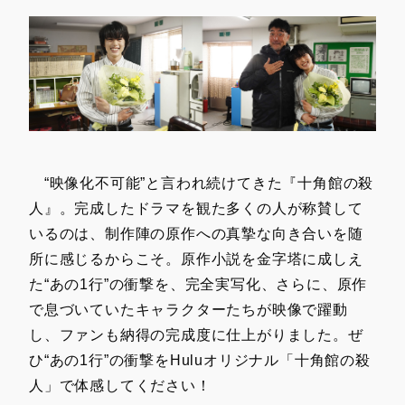
“映像化不可能”と言われ続けてきた『十角館の殺
人』。完成したドラマを観た多くの人が称賛して
いるのは、制作陣の原作への真摯な向き合いを随
所に感じるからこそ。原作小説を金字塔に成しえ
た“あの1行”の衝撃を、完全実写化、さらに、原作
で息づいていたキャラクターたちが映像で躍動
し、ファンも納得の完成度に仕上がりました。ぜ
ひ“あの1行”の衝撃をHuluオリジナル「十角館の殺
人」で体感してください！