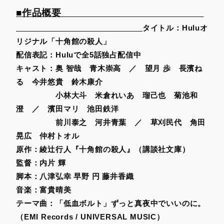
■作品概要
タイトル：Huluオ
リジナル「十角館の殺人」
配信表記：Huluで全5話独占配信中
キャスト：奥 智哉 青木崇高 ／ 望月 歩 長濱ね
る 今井悠貴 鈴木康介
小林大斗 米倉れいあ 瑠己也 菊池和
澄 ／ 濱田マリ 池田鉄洋
前川泰之 河井青葉 ／ 草刈民代 角田
晃広 仲村トオル
原作：綾辻行人『十角館の殺人』（講談社文庫）
監督：内片 輝
脚本：八津弘幸
早野 円 藤井香織
音楽：富貴晴美
テーマ曲：「低血ボルト」ずっと真夜中でいいのに。
（EMI Records / UNIVERSAL MUSIC）