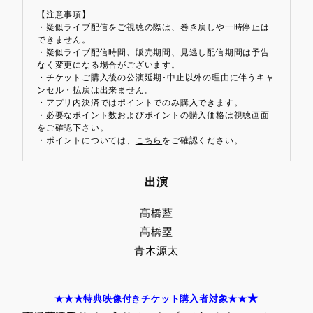
【注意事項】
・疑似ライブ配信をご視聴の際は、巻き戻しや一時停止は
できません。
・疑似ライブ配信時間、販売期間、見逃し配信期間は予告
なく変更になる場合がございます。
・チケットご購入後の公演延期･中止以外の理由に伴うキャ
ンセル・払戻は出来ません。
・アプリ内決済ではポイントでのみ購入できます。
・必要なポイント数およびポイントの購入価格は視聴画面
をご確認下さい。
・ポイントについては、
こちら
をご確認ください。
出演
髙橋藍
髙橋
塁
青木源太
★
★★★特典映像付きチケット購入者対象★★