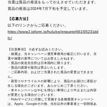
当選は賞品の発送をもってかえさせていただきます。
賞品の発送は2024年7月下旬を予定しています。
【応募方法】
以下のリンクからご応募ください。
https://www2.iqform.jp/hulu/sp/enquete/661f35231dd
fc/
【注意事項】 ※必ずお読みください。
・抽選は、当キャンペーン運営事務局が厳正に行います。当
選や抽選の基準についてはお答えしかねます。
・賞品の発送先住所は日本国内に限ります。
・賞品の譲渡や販売は禁止いたします。
・ご応募内容、およびご当選された賞品の変更はできませ
ん。
・新型コロナウイルスの影響により、賞品のお届けに遅延が
生じる場合がございます。あらかじめご了承ください。
・本キャンペーンはやむを得ない事情により中止または内容
が変更となる場合がございます。
・Huluサービスに付随して実施する各種懸賞キャンペーン
は、Apple、Googleその他、当社以外の事業者と一切関係あ