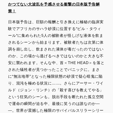
かつてない大波乱を予感させる衝撃の日本版予告解
禁！
日本版予告は、巨額の報酬と引き換えに極秘の臨床実
験でアフリカのサハラ砂漠に位置する“ビル・タウィ
ール“に集められた5人の被験者が怪しげな液体を飲ま
されるシーンから始まります。被験者たちは次第に体
調を崩し出し、飲まされた液体が毒だったのではない
のか、この場から逃げるべきではないのかと大きな不
安に襲われます。そんな中、首＜THE HEAD＞を落と
された犠牲者が見つかったことでパニックに。まさ
に“無法地帯”となった極限状態の砂漠で疑心暗鬼に陥
り、混沌を極める状況に……。さらにアーサー・ワイ
ルド（ジョン・リンチ）の「殺す喜びを教えてやる」
という狂気のシーンも。脱出手段を断たれた孤立空間
で運命の瞬間が迫る中、最後に笑うのは誰なのか―
―。世界が震撼した極限のサバイバルスリラーシリー