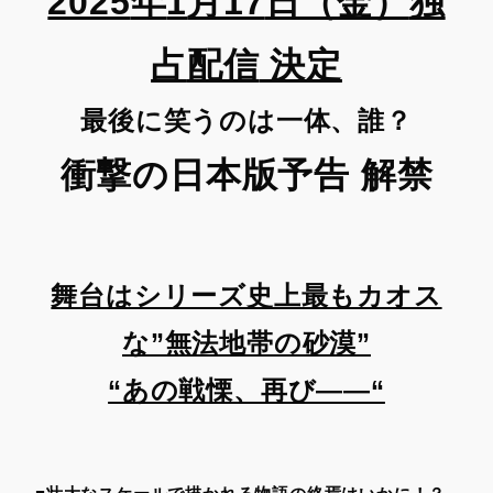
2025
年
1
月
17
日（金）
独
占
配信
決定
最後に笑うのは一体、誰？
衝撃
の
日本版予告
解禁
舞台はシリーズ史上最もカオス
な”無法地帯の砂漠”
“あの戦慄、再び――“