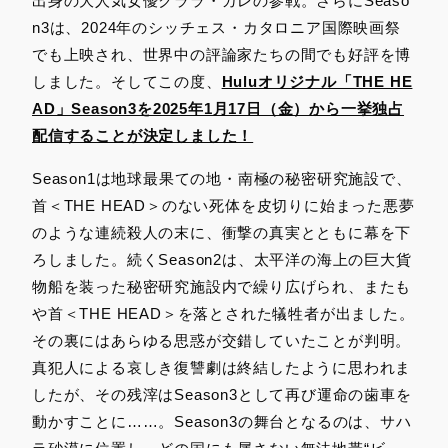
出身の大人気女優クララ・ガレの参戦。さらにSeaso
n3は、2024年のシッチェス・カタロニア国際映画祭
でも上映され、世界中の評論家たちの間でも好評を博
しました。そしてこの度、
Huluオリジナル「THE HE
AD」Season3を2025年1月17日（金）から一挙独占
配信することが決定しました！
Season1は地球最果ての地・南極の秘密研究施設で、
首＜THE HEAD＞のない死体を皮切りに始まった悪夢
のような連続殺人の末に、衝撃の真実とともに幕を下
ろしました。続くSeason2は、太平洋の海上の巨大貨
物船を装った秘密研究施設内で繰り広げられ、またも
や首＜THE HEAD＞を落とされた犠牲者が出ました。
その裏にはあらゆる思惑が交錯していたことが判明。
真犯人による哀しき復讐劇は終結したように思われま
したが、その残滓はSeason3として再び運命の歯車を
動かすことに……。Season3の舞台となるのは、サハ