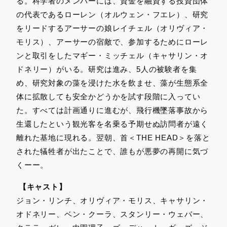
る。科学者のメンバーには、資金を融資する投資団体
の代表であるローレン（オルウェン・フエレ）、研究
をリードするアーサーの娘レイチェル（オリヴィア・
モリス）、アーサーの宿敵で、参加するためにローレ
ンと取引をしたマギー・ミッチェル（キャサリン・オ
ドネリー）がいる。研究は進み、5人の被験者を集
め、研究対象の藻を浸けた水を飲ませ、藻が生態系全
体に拡散しても安全かどうかを試す段階に入ってい
た。すべては計画通りに進むが、飛行機墜落事故から
生還したという観光客を名乗る予期せぬ訪問者が遠く
離れた基地に現れる。翌朝、首＜THE HEAD＞を落と
された犠牲者が出たことで、誰もが悪夢の再開に気づ
くーー。
【キャスト】
ジョン・リンチ、オリヴィア・モリス、キャサリン・
オドネリー、ベン・クーラ、スタンリー・ウェバー、