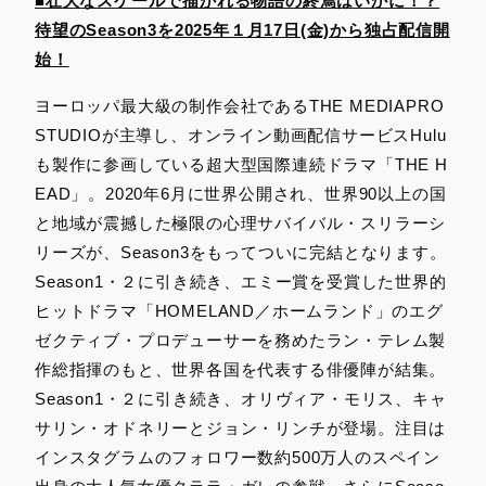
■壮大なスケールで描かれる物語の終焉はいかに！？
待望のSeason3を2025年１月17日(金)から独占配信開
始！
ヨーロッパ最大級の制作会社であるTHE MEDIAPRO
STUDIOが主導し、オンライン動画配信サービスHulu
も製作に参画している超大型国際連続ドラマ「THE H
EAD」。2020年6月に世界公開され、世界90以上の国
と地域が震撼した極限の心理サバイバル・スリラーシ
リーズが、Season3をもってついに完結となります。
Season1・２に引き続き、エミー賞を受賞した世界的
ヒットドラマ「HOMELAND／ホームランド」のエグ
ゼクティブ・プロデューサーを務めたラン・テレム製
作総指揮のもと、世界各国を代表する俳優陣が結集。
Season1・２に引き続き、オリヴィア・モリス、キャ
サリン・オドネリーとジョン・リンチが登場。注目は
インスタグラムのフォロワー数約500万人のスペイン