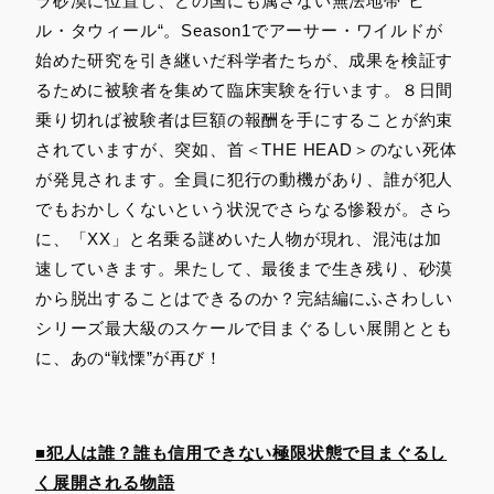
ラ砂漠に位置し、どの国にも属さない無法地帯“ビ
ル・タウィール“。Season1でアーサー・ワイルドが
始めた研究を引き継いだ科学者たちが、成果を検証す
るために被験者を集めて臨床実験を行います。８日間
乗り切れば被験者は巨額の報酬を手にすることが約束
されていますが、突如、首＜THE HEAD＞のない死体
が発見されます。全員に犯行の動機があり、誰が犯人
でもおかしくないという状況でさらなる惨殺が。さら
に、「XX」と名乗る謎めいた人物が現れ、混沌は加
速していきます。果たして、最後まで生き残り、砂漠
から脱出することはできるのか？完結編にふさわしい
シリーズ最大級のスケールで目まぐるしい展開ととも
に、あの“戦慄”が再び！
■犯人は誰？誰も信用できない極限状態で目まぐるし
く展開される物語